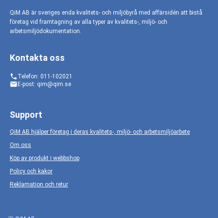
QiM AB är sveriges enda kvalitets- och miljöbyrå med affärsidén att bistå
företag vid framtagning av alla typer av kvalitets-, miljö- och
arbetsmiljödokumentation.
Kontakta oss
phone
Telefon: 011-102021
email
E-post: qim@qim.se
Support
QiM AB hjälper företag i deras kvalitets-, miljö- och arbetsmiljöarbete
Om oss
Köp av produkt i webbshop
Policy och kakor
Reklamation och retur