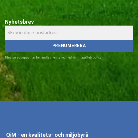
Nyhetsbrev
PRENUMERERA
Dina personuppgifter behandlas i enlighet med vår
integritetspolicy
.
QiM - en kvalitets- och miljöbyrå