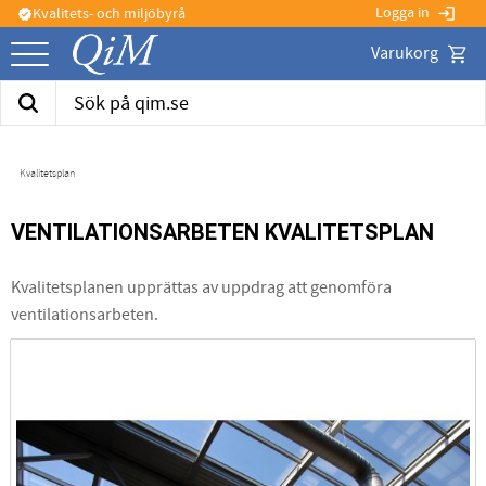
Logga in
Kvalitets- och miljöbyrå
login
verified
Kund
Meny
Kvalitetsplan
VENTILATIONSARBETEN KVALITETSPLAN
Kvalitetsplanen upprättas av uppdrag att genomföra
ventilationsarbeten.