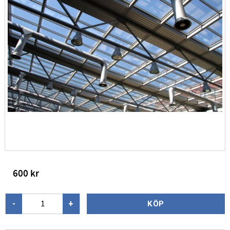
600
kr
-
+
KÖP