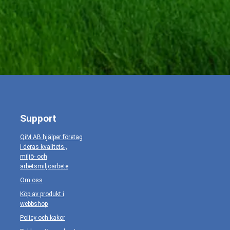
Support
QiM AB hjälper företag
i deras kvalitets-,
miljö- och
arbetsmiljöarbete
Om oss
Köp av produkt i
webbshop
Policy och kakor