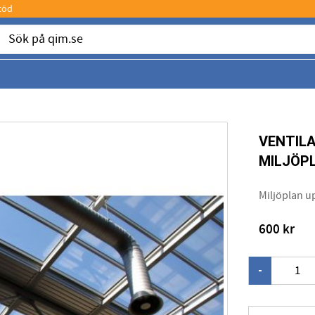
töd
VENTIL
MILJÖP
Miljöplan up
600
kr
-