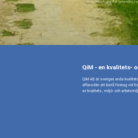
Dina personuppgifter behandlas i e
QiM - en kvalitets- 
QiM AB är sveriges enda kvalitet
affärsidén att bistå företag vid f
av kvalitets-, miljö- och arbetsm