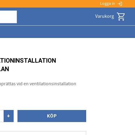
Logga in
login
Kundvagn
ATIONINSTALLATION
LAN
prättas vid en ventilationsinstallation
+
KÖP