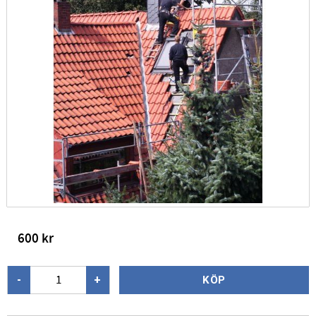
600
kr
-
+
KÖP