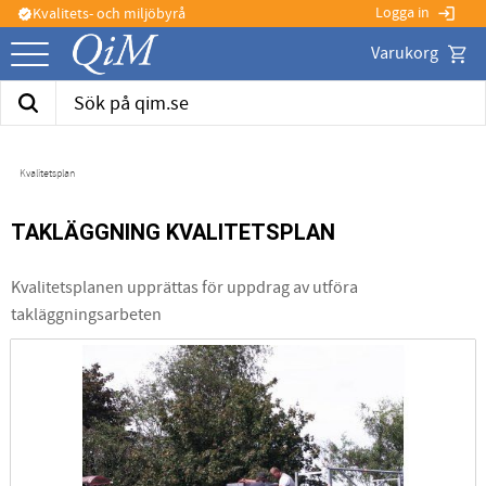
Logga in
Kvalitets- och miljöbyrå
login
verified
Kund
Meny
Kvalitetsplan
TAKLÄGGNING KVALITETSPLAN
Kvalitetsplanen upprättas för uppdrag av utföra
takläggningsarbeten