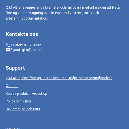
QiM AB är sveriges enda kvalitets- och miljöbyrå med affärsidén att bistå
företag vid framtagning av alla typer av kvalitets-, miljö- och
arbetsmiljödokumentation.
Kontakta oss
phone
Telefon: 011-102021
email
E-post: qim@qim.se
Support
QiM AB hjälper företag i deras kvalitets-, miljö- och arbetsmiljöarbete
Om oss
Köp av produkt i webbshop
Policy och kakor
Reklamation och retur