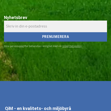
Nyhetsbrev
PRENUMERERA
Dina personuppgifter behandlas i enlighet med vår
integritetspolicy
.
QiM - en kvalitets- och miljöbyrå