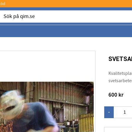
töd
SVETSA
Kvalitetspl
svetsarbete
600
kr
-