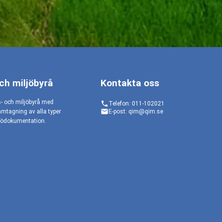
och miljöbyrå
Kontakta oss
s- och miljöbyrå med
phone
Telefon: 011-102021
email
ramtagning av alla typer
E-post: qim@qim.se
iljödokumentation.