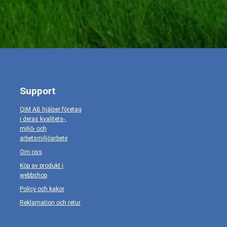
Support
QiM AB hjälper företag
i deras kvalitets-,
miljö- och
arbetsmiljöarbete
Om oss
Köp av produkt i
webbshop
Policy och kakor
Reklamation och retur