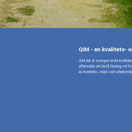
QiM - en kvalitets- 
QiM AB är sveriges enda kvalitet
affärsidén att bistå företag vid f
av kvalitets-, miljö- och arbetsm