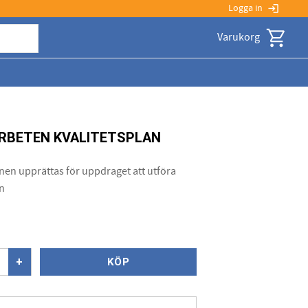
Logga in
login
Kundvagn
RBETEN KVALITETSPLAN
anen upprättas för uppdraget att utföra
n
+
KÖP