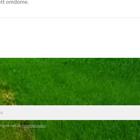
nlighet med vår
integritetspolicy
.