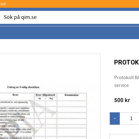
töd
PROTOKO
Protokoll B
service
500
kr
-