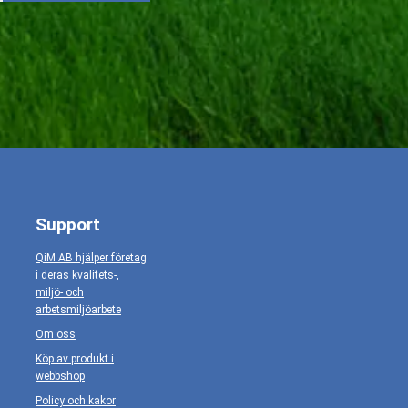
Support
QiM AB hjälper företag
i deras kvalitets-,
miljö- och
arbetsmiljöarbete
Om oss
Köp av produkt i
webbshop
Policy och kakor