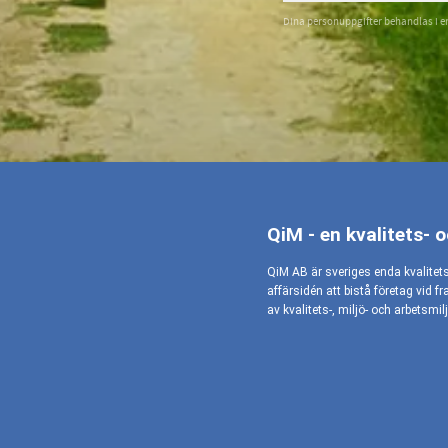
Dina personuppgifter behandlas i e
QiM - en kvalitets- 
QiM AB är sveriges enda kvalitet
affärsidén att bistå företag vid f
av kvalitets-, miljö- och arbetsm