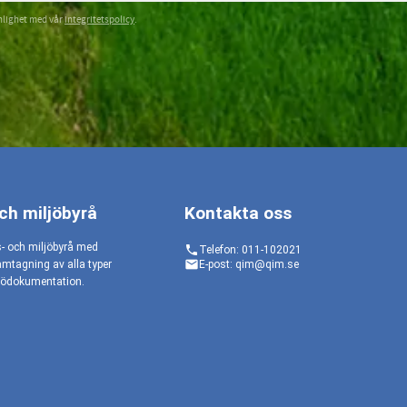
nlighet med vår
integritetspolicy
.
och miljöbyrå
Kontakta oss
s- och miljöbyrå med
phone
Telefon: 011-102021
email
ramtagning av alla typer
E-post: qim@qim.se
iljödokumentation.