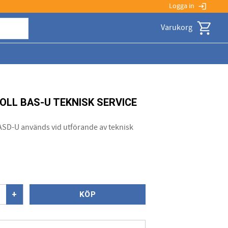
Logga in
login
Kundvagn
LL BAS-U TEKNISK SERVICE
ASD-U används vid utförande av teknisk
+
KÖP