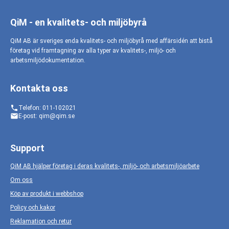
QiM - en kvalitets- och miljöbyrå
QiM AB är sveriges enda kvalitets- och miljöbyrå med affärsidén att bistå
företag vid framtagning av alla typer av kvalitets-, miljö- och
arbetsmiljödokumentation.
Kontakta oss
phone
Telefon: 011-102021
email
E-post: qim@qim.se
Support
QiM AB hjälper företag i deras kvalitets-, miljö- och arbetsmiljöarbete
Om oss
Köp av produkt i webbshop
Policy och kakor
Reklamation och retur