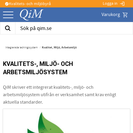
Logga in
Kvalitets- och miljöbyrå
login
verified
Kund
Meny
Integrerade ledningssystem
Kvalitet, Miljö, Arbetsmiljö
KVALITETS-, MILJÖ- OCH
ARBETSMILJÖSYSTEM
QiM skriver ett integrerat kvalitets-, miljö- och
arbetsmiljösystem utifrån er verksamhet samt krav enligt
aktuella standarder.