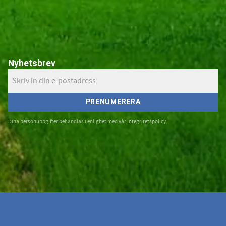
Nyhetsbrev
PRENUMERERA
Dina personuppgifter behandlas i enlighet med vår
integritetspolicy
.