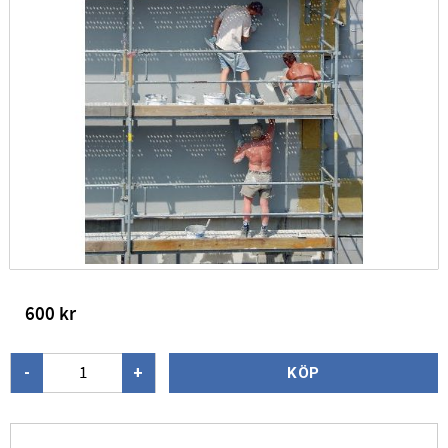
600
kr
-
+
KÖP