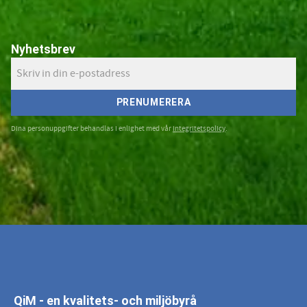
Nyhetsbrev
PRENUMERERA
Dina personuppgifter behandlas i enlighet med vår
integritetspolicy
.
QiM - en kvalitets- och miljöbyrå