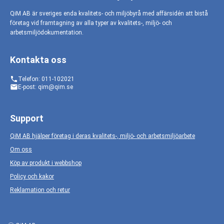
QiM AB är sveriges enda kvalitets- och miljöbyrå med affärsidén att bistå
företag vid framtagning av alla typer av kvalitets-, miljö- och
arbetsmiljödokumentation.
Kontakta oss
phone
Telefon: 011-102021
email
E-post: qim@qim.se
Support
QiM AB hjälper företag i deras kvalitets-, miljö- och arbetsmiljöarbete
Om oss
Köp av produkt i webbshop
Policy och kakor
Reklamation och retur