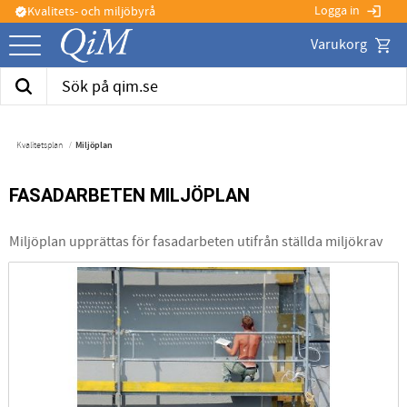
Logga in
Kvalitets- och miljöbyrå
login
verified
Kund
Meny
Kvalitetsplan
Miljöplan
FASADARBETEN MILJÖPLAN
Miljöplan upprättas för fasadarbeten utifrån ställda miljökrav