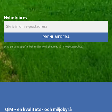
Nyhetsbrev
PRENUMERERA
Dina personuppgifter behandlas i enlighet med vår
integritetspolicy
.
QiM - en kvalitets- och miljöbyrå