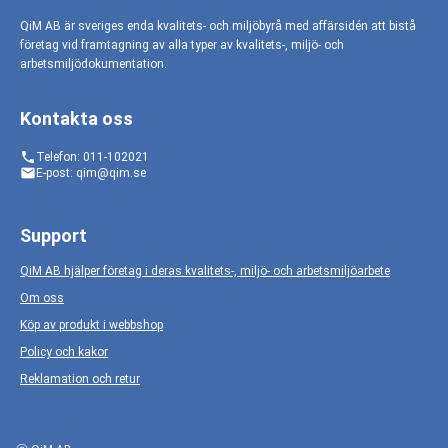
QiM AB är sveriges enda kvalitets- och miljöbyrå med affärsidén att bistå
företag vid framtagning av alla typer av kvalitets-, miljö- och
arbetsmiljödokumentation.
Kontakta oss
phone
Telefon: 011-102021
email
E-post: qim@qim.se
Support
QiM AB hjälper företag i deras kvalitets-, miljö- och arbetsmiljöarbete
Om oss
Köp av produkt i webbshop
Policy och kakor
Reklamation och retur