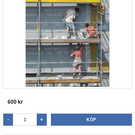
600
kr
-
+
KÖP