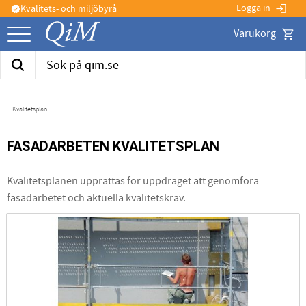
Logga in
Kvalitets- och miljöbyrå
login
verified
Kund
Meny
Kvalitetsplan
FASADARBETEN KVALITETSPLAN
Kvalitetsplanen upprättas för uppdraget att genomföra
fasadarbetet och aktuella kvalitetskrav.